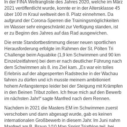
In der FINA Weltrangliste des Jahres 2020, welche im März
2021 veröffentlicht wurde, konnte er in der Altersklasse 45
über 100 m Kraul weltweit den 8. Platz einnehmen. Da
aufgrund der Corona-Sperren die Trainingsmöglichkeiten
im Wasser sehr eingeschränkt zur Verfügung standen, ist
er zu Beginn des Jahres auf das Rad ausgewichen.
Die erste Standortbestimmung dieser neuen sportlichen
Herausforderung erfolgte im Rahmen der St. Pölten Tri
Challenge beim Aquabike (1,9 km Schwimmen und 90 km
Einzelzeitfahren) bei dem er nach deutlicher Führung nach
dem Schwimmen als 8. ins Ziel kam. „Es war ein tolles
Erlebnis auf der abgesperrten Radstrecke in der Wachau
fahren zu dürfen und ich musste meinem ambitioniert
hohem Anfangstempo leider bei der Steigung mit Krämpfen
in den Beinen Tribut zollen. Ich freue mich auf den Bewerb
im nächsten Jahr!“ sagte Manfred nach dem Rennen.
Nachdem in 2021 die Masters EM im Schwimmen zuerst
verschoben und dann abgesagt wurde, gab es keinen
internationalen Großbewerb in diesem Jahr. Im Juni nahm
Manfred am B. Braun 1/10 Man Sprint Triathlon teil, bei